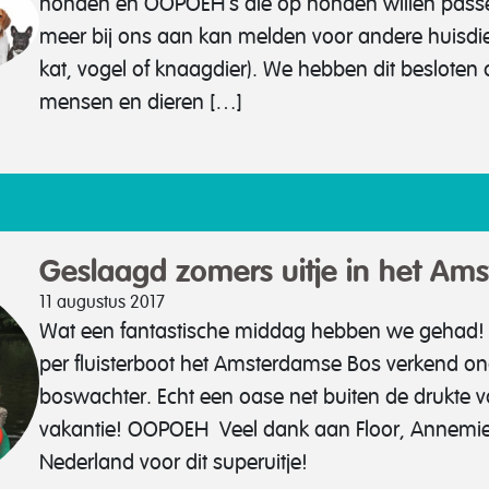
honden en OOPOEH’s die op honden willen passen.
meer bij ons aan kan melden voor andere huisdi
kat, vogel of knaagdier). We hebben dit beslote
mensen en dieren […]
Geslaagd zomers uitje in het Am
11 augustus 2017
Wat een fantastische middag hebben we gehad!
per fluisterboot het Amsterdamse Bos verkend on
boswachter. Echt een oase net buiten de drukte v
vakantie! OOPOEH Veel dank aan Floor, Annemiek
Nederland voor dit superuitje!