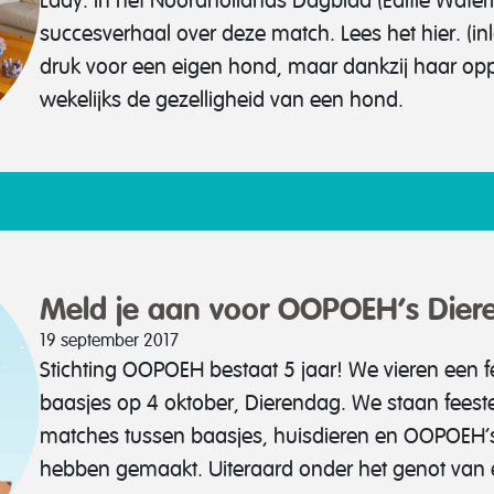
Lady. In het Noordhollands Dagblad (Editie Wate
succesverhaal over deze match. Lees het hier. (inlog
druk voor een eigen hond, maar dankzij haar op
wekelijks de gezelligheid van een hond.
Meld je aan voor OOPOEH’s Die
19 september 2017
Stichting OOPOEH bestaat 5 jaar! We vieren een 
baasjes op 4 oktober, Dierendag. We staan feestelij
matches tussen baasjes, huisdieren en OOPOEH’s
hebben gemaakt. Uiteraard onder het genot van 