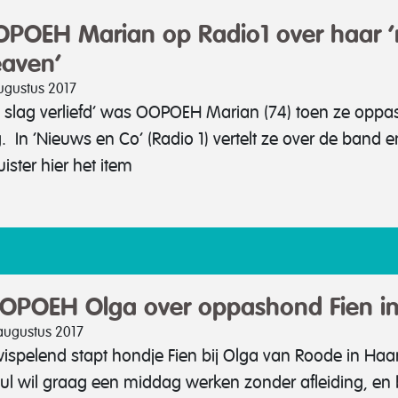
POEH Marian op Radio1 over haar 
aven’
ugustus 2017
 slag verliefd’ was OOPOEH Marian (74) toen ze oppa
. In ‘Nieuws en Co’ (Radio 1) vertelt ze over de ban
uister hier het item
OPOEH Olga over oppashond Fien in
 augustus 2017
ispelend stapt hondje Fien bij Olga van Roode in Haa
ul wil graag een middag werken zonder afleiding, en 