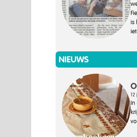
we
Fi
is
ie
NIEUWS
O
12 
In
kr
vo