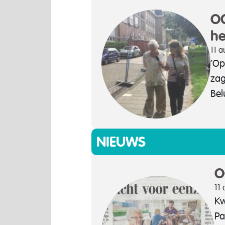
OO
he
11 a
‘Op
zag
Bel
NIEUWS
O
11
Kw
Pa