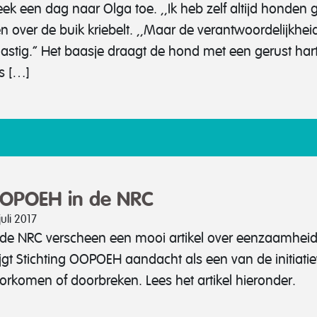
ek een dag naar Olga toe. ,,Ik heb zelf altijd honden ge
en over de buik kriebelt. ,,Maar de verantwoordelijkhe
 lastig.” Het baasje draagt de hond met een gerust har
ts […]
OPOEH in de NRC
juli 2017
 de NRC verscheen een mooi artikel over eenzaamheid 
ijgt Stichting OOPOEH aandacht als een van de initia
orkomen of doorbreken. Lees het artikel hieronder.