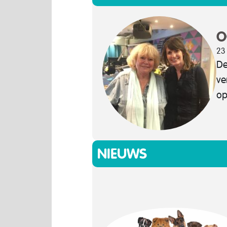
O
23
De
ve
op
NIEUWS