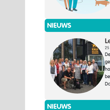
NIEUWS
L
25
De
ge
ho
be
Da
NIEUWS