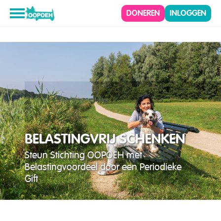
DONEREN
INLOGGEN
BELASTINGVRIJ SCHENKEN
Steun Stichting OOPOEH met
Belastingvoordeel door een Periodieke
Gift