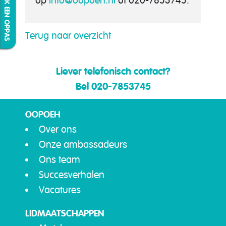
IK ZOEK EEN OPPAS
op
info@oopoeh.nl
of 020-7853745.
Terug naar overzicht
Liever telefonisch contact?
Bel 020-7853745
OOPOEH
Over ons
Onze ambassadeurs
Ons team
Succesverhalen
Vacatures
LIDMAATSCHAPPEN