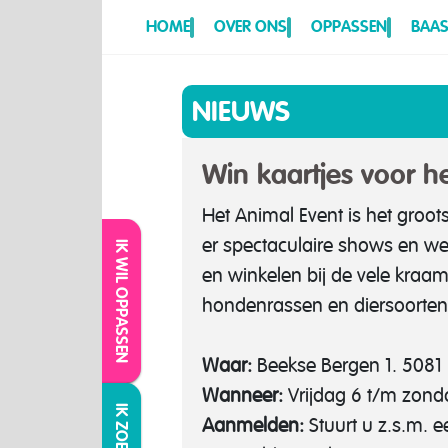
HOME
OVER ONS
OPPASSEN
BAAS
NIEUWS
Win kaartjes voor h
Het Animal Event is het groot
er spectaculaire shows en we
IK WIL OPPASSEN
en winkelen bij de vele kraam
hondenrassen en diersoorte
Waar:
Beekse Bergen 1. 5081 N
Wanneer:
Vrijdag 6 t/m zond
Aanmelden:
Stuurt u z.s.m. 