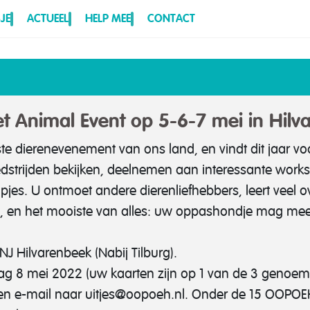
JE
ACTUEEL
HELP MEE
CONTACT
et Animal Event op 5-6-7 mei in Hil
ste dierenevenement van ons land, en vindt dit jaar vo
dstrijden bekijken, deelnemen aan interessante worksh
pjes. U ontmoet andere dierenliefhebbers, leert veel o
n, en het mooiste van alles: uw oppashondje mag m
J Hilvarenbeek (Nabij Tilburg).
ag 8 mei 2022 (uw kaarten zijn op 1 van de 3 genoem
een e-mail naar uitjes@oopoeh.nl. Onder de 15 OOPOEH’