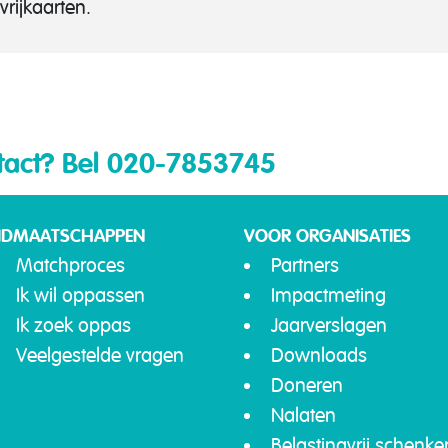
vrijkaarten.
tact?
Bel 020-7853745
IDMAATSCHAPPEN
VOOR ORGANISATIES
Matchproces
Partners
Ik wil oppassen
Impactmeting
Ik zoek oppas
Jaarverslagen
Veelgestelde vragen
Downloads
Doneren
Nalaten
Belastingvrij schenke