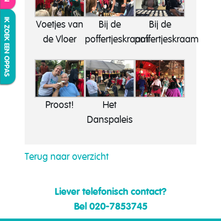
IK ZOEK EEN OPPAS
Voetjes van
Bij de
Bij de
de Vloer
poffertjeskraam
poffertjeskraam
Proost!
Het
Danspaleis
Terug naar overzicht
Liever telefonisch contact?
Bel 020-7853745