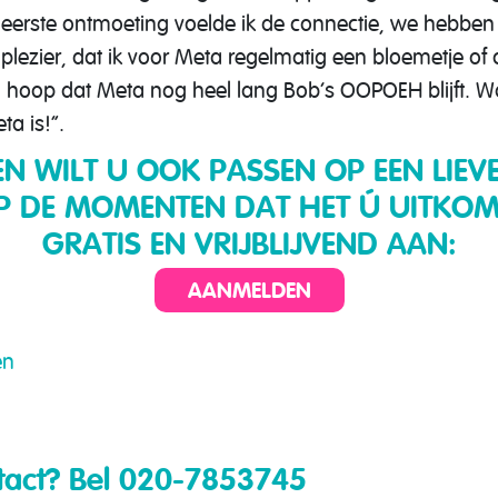
de eerste ontmoeting voelde ik de connectie, we hebben
l plezier, dat ik voor Meta regelmatig een bloemetje o
en hoop dat Meta nog heel lang Bob’s OOPOEH blijft. W
a is!”.
EN WILT U OOK PASSEN OP EEN LIEV
P DE MOMENTEN DAT HET Ú UITKOM
GRATIS EN VRIJBLIJVEND AAN:
AANMELDEN
en
tact?
Bel 020-7853745