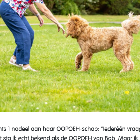
echts 1 nadeel aan haar OOPOEH-schap: “Iederéén vra
 sta ik echt bekend als de OOPOEH van Bob. Maar ik ho