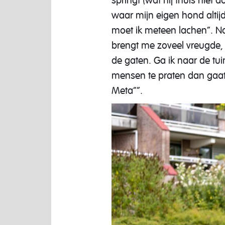
springt (wat hij thuis niet d
waar mijn eigen hond altijd
moet ik meteen lachen”. 
brengt me zoveel vreugde, h
de gaten. Ga ik naar de tui
mensen te praten dan gaat hi
Meta””.