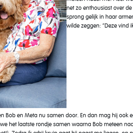
net zo enthousiast over de
sprong gelijk in haar armen
wilde zeggen: “Deze vind ik
n Bob en Meta nu samen door. En dan mag hij ook een
 we het laatste rondje samen waarna Bob meteen naa