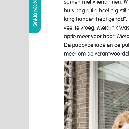
IK ZOEK EEN OPPAS
samen met vriendinnen. Maa
huis nog altijd heel erg sti
lang honden hebt gehad”. 
veel te vroeg. Meta: “Ik w
optie meer voor haar. Meta: 
De puppyperiode en de pube
meer om de verantwoordeli