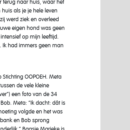
r terug naar huis, waar het
huis als je je hele leven
j werd ziek en overleed
 nieuwe eigen hond was geen
ntensief op mijn leeftijd.
en. Ik had immers geen man
p Stichting OOPOEH. Meta
ussen de vele kleine
over”) een foto van de 34
ob. Meta: “Ik dacht: dát is
tmoeting volgde en het was
e bank en Bob sprong
erlijk.” Baasje Marieke is