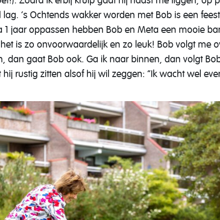
oet!). Zodra ik erbij kruip gaat hij naast me liggen, op 
 lag. ’s Ochtends wakker worden met Bob is een feest!
Na 1 jaar oppassen hebben Bob en Meta een mooie b
et is zo onvoorwaardelijk en zo leuk! Bob volgt me ove
n, dan gaat Bob ook. Ga ik naar binnen, dan volgt Bob.
j rustig zitten alsof hij wil zeggen: “Ik wacht wel even