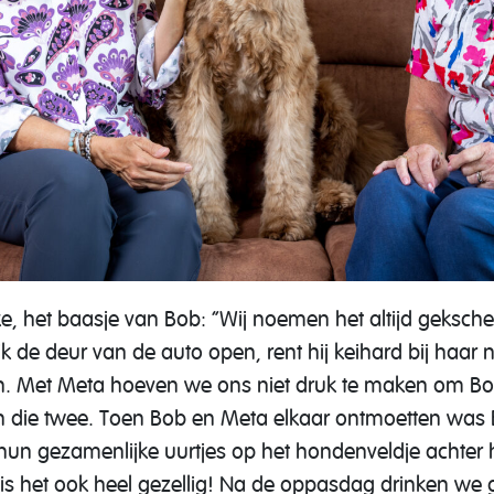
ke, het baasje van Bob: “Wij noemen het altijd geksch
k de deur van de auto open, rent hij keihard bij haar n
jn. Met Meta hoeven we ons niet druk te maken om Bo
sen die twee. Toen Bob en Meta elkaar ontmoetten was
un gezamenlijke uurtjes op het hondenveldje achter 
j is het ook heel gezellig! Na de oppasdag drinken we 