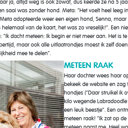
r ja, altijd weg is ook zowat, dus keerde ze na 5 jaa
l en saai was zonder hond. Meta: “Het voelt heel leeg in 
Meta adopteerde weer een eigen hond, Senna, maar zi
as helemaal van de kaart, het was zo vreselijk!”. Een
“Ik dacht meteen: Ik begin er niet meer aan. Het is te i
rtijd, maar ook alle uitlaatrondjes moest ik zelf do
jkheid mee te delen”.
METEEN RAAK
Haar dochter wees haar o
bekeek de website en zag t
hondjes (“Daar struikel ik 
kilo wegende Labradoodle B
een leuk beestje”. Een on
meteen raak! “Ik zat op d
meteen naast me. Heel wond