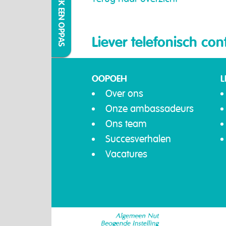
IK ZOEK EEN OPPAS
Liever telefonisch con
OOPOEH
L
Over ons
Onze ambassadeurs
Ons team
Succesverhalen
Vacatures