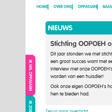
HOME
OVER ONS
OPPASSEN
BAAS
NIEUWS
Stichting OOPOEH o
Dit jaar stonden we met stic
een groot succes want met e
IK WIL OPPASSEN
interview met onze OOPOEH’
worden van een huisdier!
Ook onze eigen OOPOEH’s had
hen te bieden had.
Terug naar overzicht