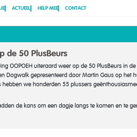
JE
ACTUEEL
HELP MEE
CONTACT
p de 50 PlusBeurs
hting OOPOEH uiteraard weer op de 50 PlusBeurs in de 
en Dogwalk gepresenteerd door Martin Gaus op het hu
s hebben we honderden 55 plussers geënthousiasm
den de kans om een dagje langs te komen en te geni