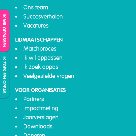
Ons team
Succesverhalen
IK WIL OPPASSEN
Vacatures
LIDMAATSCHAPPEN
Matchproces
Ik wil oppassen
IK ZOEK EEN OPPAS
Ik zoek oppas
Veelgestelde vragen
VOOR ORGANISATIES
Partners
Impactmeting
Jaarverslagen
Downloads
Doneren