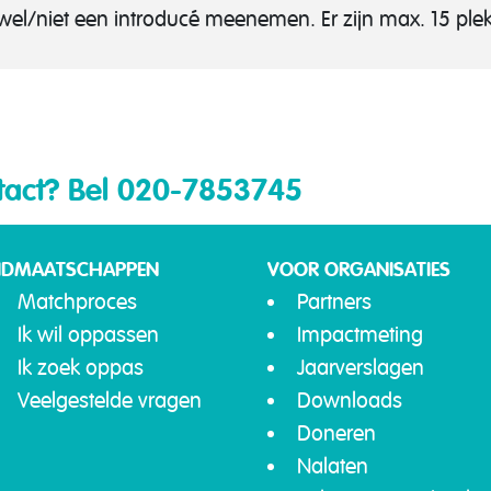
el/niet een introducé meenemen. Er zijn max. 15 ple
tact?
Bel 020-7853745
IDMAATSCHAPPEN
VOOR ORGANISATIES
Matchproces
Partners
Ik wil oppassen
Impactmeting
Ik zoek oppas
Jaarverslagen
Veelgestelde vragen
Downloads
Doneren
Nalaten