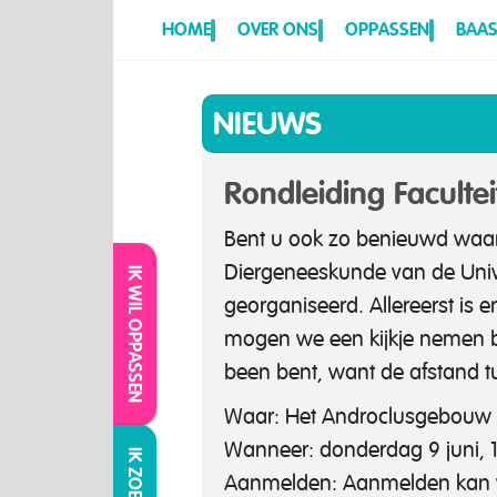
HOME
OVER ONS
OPPASSEN
BAAS
NIEUWS
Rondleiding Faculte
Bent u ook zo benieuwd waar
Diergeneeskunde van de Unive
IK WIL OPPASSEN
georganiseerd. Allereerst is 
mogen we een kijkje nemen bij 
been bent, want de afstand tu
Waar: Het Androclusgebouw aa
Wanneer: donderdag 9 juni, 1
Aanmelden: Aanmelden kan vi