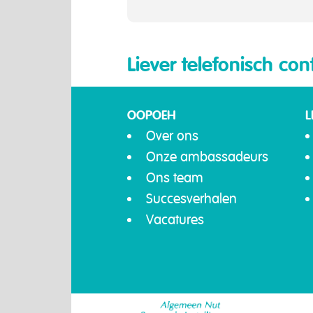
Liever telefonisch con
OOPOEH
L
Over ons
Onze ambassadeurs
Ons team
Succesverhalen
Vacatures