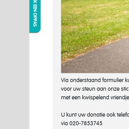
IK ZOEK EEN OPPAS
Via onderstaand formulier ku
voor uw steun aan onze sti
met een kwispelend vriendje
U kunt uw donatie ook telefo
via 020-7853745