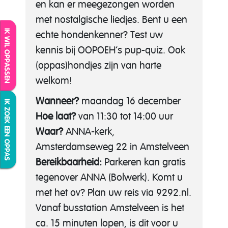
en kan er meegezongen worden
met nostalgische liedjes. Bent u een
IK WIL OPPASSEN
echte hondenkenner? Test uw
kennis bij OOPOEH’s pup-quiz. Ook
(oppas)hondjes zijn van harte
welkom!
Wanneer?
maandag 16 december
IK ZOEK EEN OPPAS
Hoe laat?
van 11:30 tot 14:00 uur
Waar?
ANNA-kerk,
Amsterdamseweg 22 in Amstelveen
Bereikbaarheid:
Parkeren kan gratis
tegenover ANNA (Bolwerk). Komt u
met het ov? Plan uw reis via 9292.nl.
Vanaf busstation Amstelveen is het
ca. 15 minuten lopen, is dit voor u