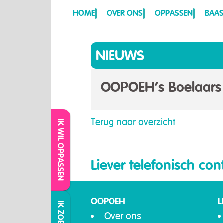
HOME
OVER ONS
OPPASSEN
BAAS
NIEUWS
OOPOEH’s Boelaars 
Terug naar overzicht
IK WIL OPPASSEN
Liever telefonisch con
OOPOEH
L
Over ons