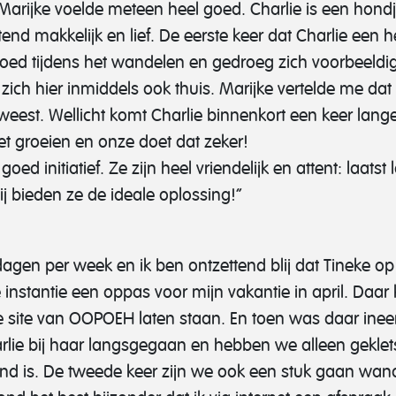
rijke voelde meteen heel goed. Charlie is een hondje 
tend makkelijk en lief. De eerste keer dat Charlie een
 goed tijdens het wandelen en gedroeg zich voorbeeldig.
ich hier inmiddels ook thuis. Marijke vertelde me dat
eweest. Wellicht komt Charlie binnenkort een keer langer
oet groeien en onze doet dat zeker!
ed initiatief. Ze zijn heel vriendelijk en attent: laats
ij bieden ze de ideale oplossing!”
e dagen per week en ik ben ontzettend blij dat Tineke
ste instantie een oppas voor mijn vakantie in april. Da
e site van OOPOEH laten staan. En toen was daar inee
rlie bij haar langsgegaan en hebben we alleen geklets
nd is. De tweede keer zijn we ook een stuk gaan wan