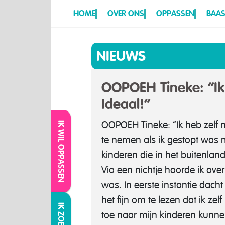
HOME
OVER ONS
OPPASSEN
BAAS
NIEUWS
OOPOEH Tineke: “Ik 
Ideaal!”
OOPOEH Tineke: “Ik heb zelf 
IK WIL OPPASSEN
te nemen als ik gestopt was m
kinderen die in het buitenla
Via een nichtje hoorde ik ov
was. In eerste instantie dach
het fijn om te lezen dat ik z
toe naar mijn kinderen kunn