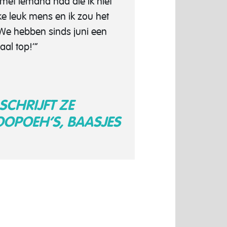
 met iemand had die ik niet
ke leuk mens en ik zou het
 We hebben sinds juni een
al top!’”
SCHRIJFT ZE
OOPOEH’S, BAASJES