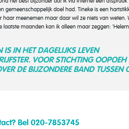
nd het best bijzonder dat ik via internet een afspraak
n gemeenschappelijk doel had. Tineke is een hartstik
oor haar meenemen maar daar wil ze niets van weten.
de laatste maanden kan ik alleen maar zeggen: ‘Helema
IS IN HET DAGELIJKS LEVEN
IJFSTER. VOOR STICHTING OOPOEH 
VER DE BIJZONDERE BAND TUSSEN 
tact?
Bel 020-7853745