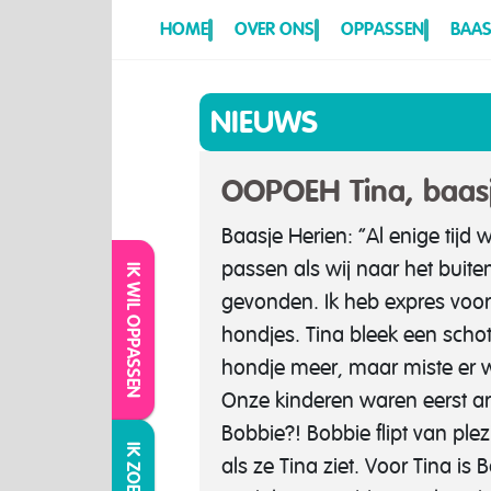
HOME
OVER ONS
OPPASSEN
BAAS
NIEUWS
OOPOEH Tina, baasj
Baasje Herien: “Al enige tij
passen als wij naar het buit
IK WIL OPPASSEN
gevonden. Ik heb expres voor
hondjes. Tina bleek een schot
hondje meer, maar miste er w
Onze kinderen waren eerst a
Bobbie?! Bobbie flipt van plez
als ze Tina ziet. Voor Tina i