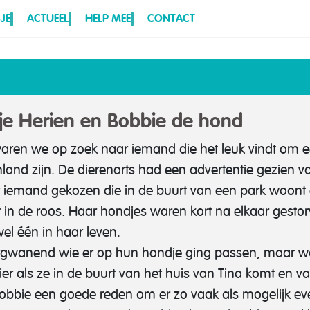
JE
ACTUEEL
HELP MEE
CONTACT
e Herien en Bobbie de hond
d waren we op zoek naar iemand die het leuk vindt om
enland zijn. De dierenarts had een advertentie gezien
 iemand gekozen die in de buurt van een park woont 
 in de roos.
Haar hondjes waren kort na elkaar gestor
el één in haar leven.
rgwanend wie er op hun hondje ging passen, maar wa
ier als ze in de buurt van het huis van Tina komt en va
s Bobbie een goede reden om er zo vaak als mogelijk ev