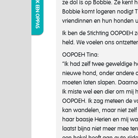
IK ZOEK EEN OPPAS
ze dol is op Bobbie. Ze kent 
Bobbie komt logeren nodigt Ti
vriendinnen en hun honden ui
Ik ben de Stichting OOPOEH ze
held. We voelen ons ontzettend
OOPOEH Tina:
“Ik had zelf twee geweldige h
nieuwe hond, onder andere om
moeten laten slapen. Daarnaa
Ik miste wel een dier om mij 
OOPOEH. Ik zag meteen de vo
kan wandelen, maar niet zelf
haar baasje Herien en mij was
laatst bijna niet meer mee t
een hekel heeft aan auto rijd