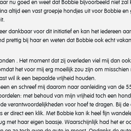
haar nu goed en weet dat Bobbie bijvoorbeeld niet zal k
na altijd een vast groepje hondjes uit voor Bobbie en
t.
er dankbaar voor dit initiatief en kan het iedereen aan
 prettig bij haar en weten dat Bobbie ook echt vakantie
onden . Het moment dat zij overleden viel mij dan ook
dat het voor mij erg moeilijk zou zijn om misschien 
st wil ik een bepaalde vrijheid houden.
heen en schreef mij daarom naar aanleiding van de 55+ 
ordelen: met behoud van mijn vrijheid toch een hond
 de verantwoordelijkheden voor hoef te dragen. Bij de
 er direct een klik. Met Bobbie kan ik heel fijn wandel
erug met haar eigen baasje. Waarschijnlijk had het er
en en ze toch even de auto in moest. Ondanks de autor