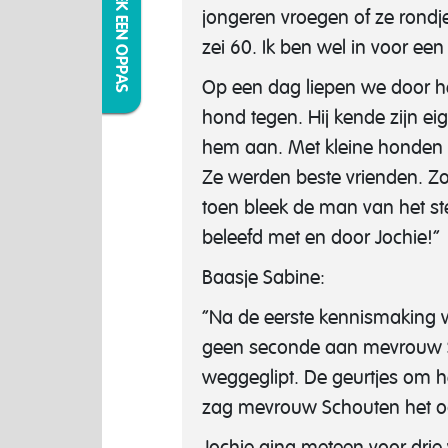
IK ZOEK EEN OPPAS
jongeren vroegen of ze rondj
zei 60. Ik ben wel in voor ee
Op een dag liepen we door h
hond tegen. Hij kende zijn e
hem aan. Met kleine honden g
Ze werden beste vrienden. Zo
toen bleek de man van het ste
beleefd met en door Jochie!”
Baasje Sabine:
“Na de eerste kennismaking 
geen seconde aan mevrouw Sch
weggeglipt. De geurtjes om hem
zag mevrouw Schouten het oo
Jochie ging meteen voor dri