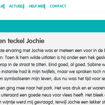
JE
ACTUEEL
HELP MEE
CONTACT
 teckel Jochie
e ervaring met Jochie was er meteen een voor in de 
en: Toen ik hem wilde uitlaten is hij onder een hek ges
rop in de straat te zitten. Eind goed, al goed.
Sabine w
e instantie had ik mijn twijfels, maar we spraken toch 
n symboliseren mijn leven, dus nu was het tijd voor iet
 en ging mee naar het park. Het was druk en er ware
e uiteraard een goede neus voor vlees heeft. Het blee
en wijntje werd mij gevraagd, terwijl Jochie een lekker 