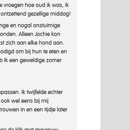
 vroegen hoe oud ik was, ik
n ontzettend gezellige middag!
onge en nogal onstuimige
honden. Alleen Jochie kon
st zich aan elke hond aan.
nodigd om bij hun te eten en
heb ik een geweldige zomer
ssen. Ik twijfelde echter
ook wel eens bij mij
rouwen in en een tijdje later
ege de klik met mevrouw