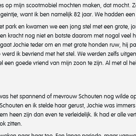
es op mijn scootmobiel mochten maken, dat mocht. Ze
n geintje, want ik ben namelijk 82 jaar. We hadden ee
et park en kwamen we een jong stel met een grote, j
igen kracht nog niet en botste daarom met nogal veel 
aat Jochie teder om en met grote honden ruw, hij pa
 werd ik bevriend met het stel. We werden zelfs uitge
l een goede vriend van mijn zoon te zijn. Al met al 
was het spannend of mevrouw Schouten nog wilde oppa
outen en ik stelde haar gerust, Jochie was immers 
 heen zijn dan even te verleidelijk. Ik had er alle vert
k zitten.
e weken naar haar toe. Een lange periode, maar vanw