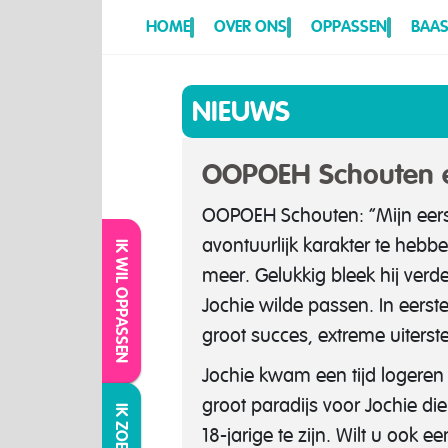
HOME
OVER ONS
OPPASSEN
BAAS
NIEUWS
OOPOEH Schouten en
OOPOEH Schouten: “Mijn eerst
avontuurlijk karakter te hebb
IK WIL OPPASSEN
meer. Gelukkig bleek hij verde
Jochie wilde passen. In eerst
groot succes, extreme uiterste
Jochie kwam een tijd logeren
groot paradijs voor Jochie di
18-jarige te zijn. Wilt u ook e