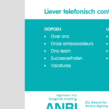
Liever telefonisch con
OOPOEH
L
Over ons
Onze ambassadeurs
Ons team
Succesverhalen
Vacatures