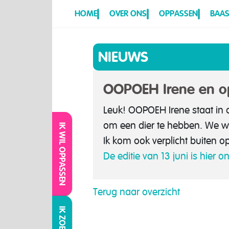
HOME
OVER ONS
OPPASSEN
BAAS
NIEUWS
OOPOEH Irene en op
Leuk! OOPOEH Irene staat in 
om een dier te hebben. We wan
IK WIL OPPASSEN
Ik kom ook verplicht buiten o
De editie van 13 juni is hier o
Terug naar overzicht