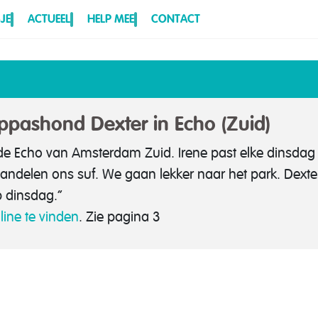
JE
ACTUEEL
HELP MEE
CONTACT
pashond Dexter in Echo (Zuid)
de Echo van Amsterdam Zuid. Irene past elke dinsdag o
delen ons suf. We gaan lekker naar het park. Dexter v
p dinsdag.”
nline te vinden
. Zie pagina 3