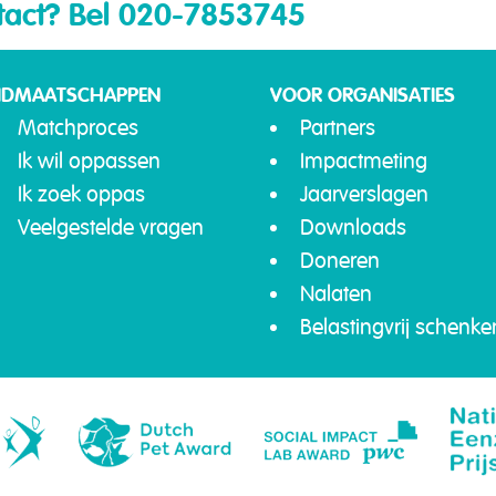
tact?
Bel 020-7853745
IDMAATSCHAPPEN
VOOR ORGANISATIES
Matchproces
Partners
Ik wil oppassen
Impactmeting
Ik zoek oppas
Jaarverslagen
Veelgestelde vragen
Downloads
Doneren
Nalaten
Belastingvrij schenke