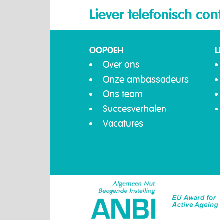
Liever telefonisch con
OOPOEH
L
Over ons
Onze ambassadeurs
Ons team
Succesverhalen
Vacatures