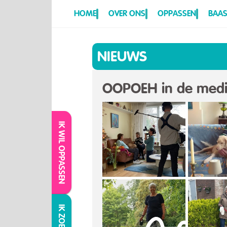
HOME
OVER ONS
OPPASSEN
BAAS
NIEUWS
OOPOEH in de med
IK WIL OPPASSEN