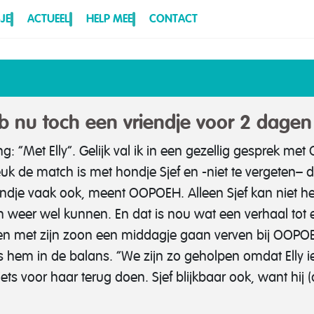
JE
ACTUEEL
HELP MEE
CONTACT
b nu toch een vriendje voor 2 dage
ng: “Met Elly”. Gelijk val ik in een gezellig gesprek me
uk de match is met hondje Sjef en -niet te vergeten– 
hondje vaak ook, meent OOPOEH. Alleen Sjef kan niet he
an weer wel kunnen.
En dat is nou wat een verhaal tot
 met zijn zoon een middagje gaan verven bij OOPOEH 
les hem in de balans. “We zijn zo geholpen omdat Ell
 iets voor haar terug doen. Sjef blijkbaar ook, want hij
!