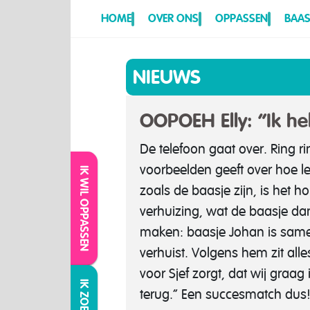
HOME
OVER ONS
OPPASSEN
BAAS
NIEUWS
OOPOEH Elly: “Ik he
De telefoon gaat over. Ring ri
voorbeelden geeft over hoe le
IK WIL OPPASSEN
zoals de baasje zijn, is het 
verhuizing, wat de baasje d
maken: baasje Johan is samen
verhuist. Volgens hem zit al
voor Sjef zorgt, dat wij graag
terug.” Een succesmatch dus