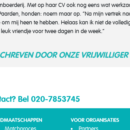
onboerderij. Met op haar CV ook nog eens wat werkza
Paarden, honden: noem maar op. “Na mijn vertrek naa
 om mij heen te hebben. Helaas kan ik niet de volledi
euk vriendje voor twee dagen in de week.”
SCHREVEN DOOR ONZE VRIJWILLIGER 
tact?
Bel 020-7853745
IDMAATSCHAPPEN
VOOR ORGANISATIES
Matchproces
Partners