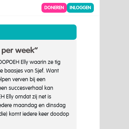
DONEREN
INLOGGEN
n per week”
t OOPOEH Elly waarin ze tig
de baasjes van Sjef. Want
lpen verven bij een
 een succesverhaal kan
Elly omdat zij net is
y iedere maandag en dinsdag
 (die) komt iedere keer doodop