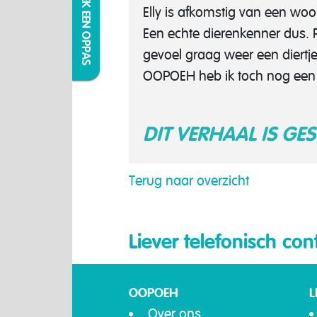
IK ZOEK EEN OPPAS
Elly is afkomstig van een wo
Een echte dierenkenner dus. 
gevoel graag weer een diertje
OOPOEH heb ik toch nog een l
DIT VERHAAL IS GE
Terug naar overzicht
Liever telefonisch con
OOPOEH
L
Over ons