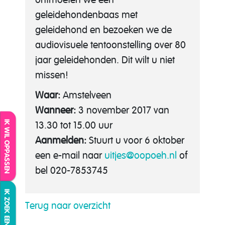
geleidehondenbaas met
geleidehond en bezoeken we de
audiovisuele tentoonstelling over 80
jaar geleidehonden. Dit wilt u niet
missen!
Waar:
Amstelveen
Wanneer:
3 november 2017 van
IK WIL OPPASSEN
13.30 tot 15.00 uur
Aanmelden:
Stuurt u voor 6 oktober
een e-mail naar
uitjes
@oopoeh.nl
of
bel 020-7853745
IK ZOEK EEN OPPAS
Terug naar overzicht