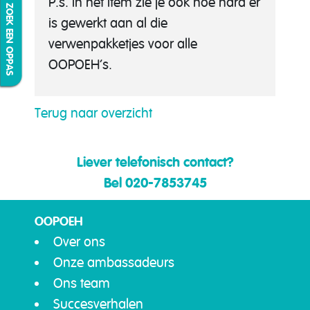
IK ZOEK EEN OPPAS
P.s. In het item zie je ook hoe hard er
is gewerkt aan al die
verwenpakketjes voor alle
OOPOEH’s.
Terug naar overzicht
Liever telefonisch contact?
Bel 020-7853745
OOPOEH
Over ons
Onze ambassadeurs
Ons team
Succesverhalen