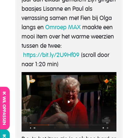
baasjes Lisanne en Paul als
verrassing samen met Fien bij Olga
langs en
Omroep MAX
maakte een
mooi item over het warme weerzien
tussen de twee:
https://bit.l
y/2U9Hf09
(scroll door
naar 1:20 min)
IK WIL OPPASSEN