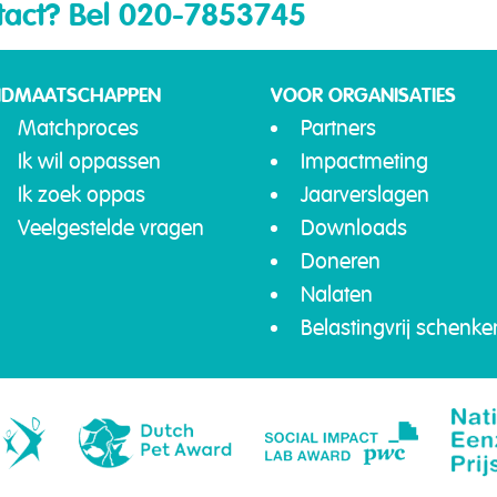
tact?
Bel 020-7853745
IDMAATSCHAPPEN
VOOR ORGANISATIES
Matchproces
Partners
Ik wil oppassen
Impactmeting
Ik zoek oppas
Jaarverslagen
Veelgestelde vragen
Downloads
Doneren
Nalaten
Belastingvrij schenke