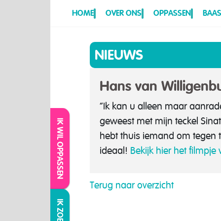
HOME
OVER ONS
OPPASSEN
BAAS
NIEUWS
Hans van Willigenb
“Ik kan u alleen maar aanrad
geweest met mijn teckel Sinatr
IK WIL OPPASSEN
hebt thuis iemand om tegen te
ideaal!
Bekijk hier het filmpje
Terug naar overzicht