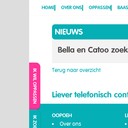
HOME
OVER ONS
OPPASSEN
BAAS
NIEUWS
Bella en Catoo zo
Terug naar overzicht
IK WIL OPPASSEN
Liever telefonisch con
OOPOEH
L
Over ons