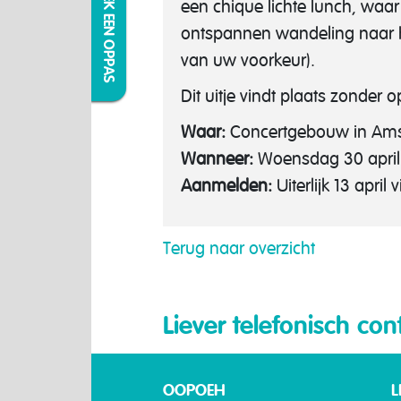
IK ZOEK EEN OPPAS
een chique lichte lunch, waa
ontspannen wandeling naar he
van uw voorkeur).
Dit uitje vindt plaats zonder
Waar:
Concertgebouw in Am
Wanneer:
Woensdag 30 april 
Aanmelden:
Uiterlijk 13 apri
Terug naar overzicht
Liever telefonisch con
OOPOEH
L