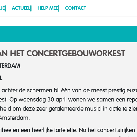
JE
ACTUEEL
HELP MEE
CONTACT
VAN HET CONCERTGEBOUWORKEST
STERDAM
L
je achter de schermen bij één van de meest prestigieuz
est! Op woensdag 30 april wonen we samen een repet
nheid om deze zeer getalenteerde musici in actie te zie
 Amsterdam.
hee en een heerlijke tartelette. Na het concert strijken