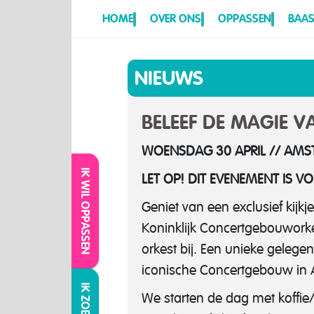
HOME
OVER ONS
OPPASSEN
BAAS
NIEUWS
BELEEF DE MAGIE 
WOENSDAG 30 APRIL // AM
IK WIL OPPASSEN
LET OP! DIT EVENEMENT IS VO
Geniet van een exclusief kijk
Koninklijk Concertgebouwork
orkest bij. Een unieke gelege
iconische Concertgebouw in
We starten de dag met koffie/t