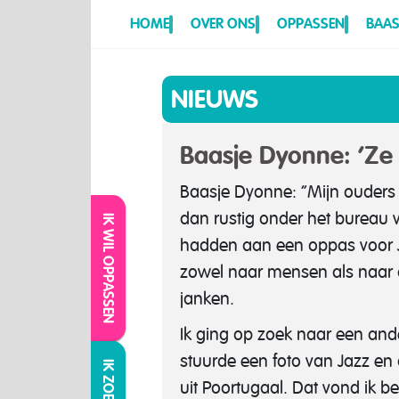
HOME
OVER ONS
OPPASSEN
BAAS
NIEUWS
Baasje Dyonne: ‘Ze 
Baasje Dyonne: “Mijn ouders
dan rustig onder het bureau 
IK WIL OPPASSEN
hadden aan een oppas voor Ja
zowel naar mensen als naar an
janken.
Ik ging op zoek naar een ande
stuurde een foto van Jazz en 
uit Poortugaal. Dat vond ik 