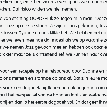
rtien jaar, en ik ben vierenzeventig. Als we nu aan
rekken. Dat risico wilden we niet nemen.
e van stichting OOPOEH. Ik zei tegen mijn man: ‘Dat zo
 Jazz op de site staan. Ze zijn bij ons gekomen, Ja
ook tussen Dyonne en ons klikte het. We hebben het
t er wel even mee hoe dat moest als we op vakantie 
ar we nemen Jazz gewoon mee en hebben ook daar e
arakter maar ze is ontzettend lief, we kunnen haar o
voor een receptie op het reisbureau door Dyonne en h
 ons meteen en stormde op ons af. Dat zijn leuke m
 ik vaak een dagboek bij. Ik ben nu ook begonnen om
f vanuit het perspectief van de hond en laat zien welke
artij en dan is het eerste dagboek vol. En dat geef ik 