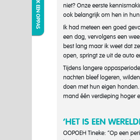
IK ZOEK EEN OPPAS
niet? Onze eerste kennismaki
ook belangrijk om hen in hun
Ik had meteen een goed gev
een dag, vervolgens een weeke
best lang maar ik weet dat ze d
open, springt ze uit de auto 
Tijdens langere oppasperiode
nachten bleef logeren, wild
doen met hun eigen honden. M
mand één verdieping hoger e
‘HET IS EEN WERELD
OOPOEH Tineke: “Op een perio