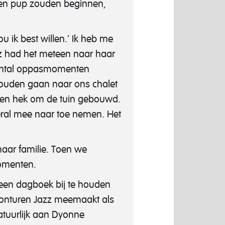
 een pup zouden beginnen,
u ik best willen.’ Ik heb me
zz had het meteen naar haar
 aantal oppasmomenten
zouden gaan naar ons chalet
en hek om de tuin gebouwd.
veral mee naar toe nemen. Het
aar familie. Toen we
omenten.
 een dagboek bij te houden
 avonturen Jazz meemaakt als
natuurlijk aan Dyonne