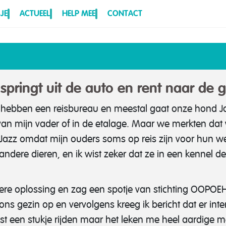
JE
ACTUEEL
HELP MEE
CONTACT
springt uit de auto en rent naar de 
 hebben een reisbureau en meestal gaat onze hond Ja
van mijn vader of in de etalage. Maar we merkten dat 
zz omdat mijn ouders soms op reis zijn voor hun werk
dere dieren, en ik wist zeker dat ze in een kennel de 
re oplossing en zag een spotje van stichting OOPOEH o
ons gezin op en vervolgens kreeg ik bericht dat er in
best een stukje rijden maar het leken me heel aardige