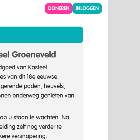
DONEREN
INLOGGEN
eel Groeneveld
dgoed van Kasteel
es van dit 18e eeuwse
ingerende paden, heuvels,
kunnen onderweg genieten van
k op u staan te wachten. Na
eiding zelf nog verder te
kere versnapering.