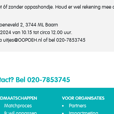
t óf zonder oppashondje. Houd er wel rekening mee 
roeneveld 2, 3744 ML Baarn
2024 van 10.15 tot circa 12.00 uur.
, via uitjes@OOPOEH.nl of bel 020-7853745
tact?
Bel 020-7853745
IDMAATSCHAPPEN
VOOR ORGANISATIES
Matchproces
Partners
Ik wil oppassen
Impactmeting