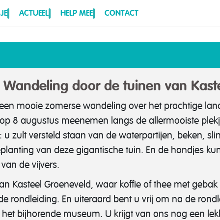
JE
ACTUEEL
HELP MEE
CONTACT
| Wandeling door de tuinen van Kast
 een mooie zomerse wandeling over het prachtige lan
 op 8 augustus meenemen langs de allermooiste plekj
u zult versteld staan van de waterpartijen, beken, sl
eplanting van deze gigantische tuin. En de hondjes 
van de vijvers.
van Kasteel Groeneveld, waar koffie of thee met geba
e rondleiding. En uiteraard bent u vrij om na de rondl
 het bijhorende museum. U krijgt van ons nog een lek