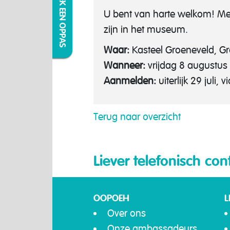
IK ZOEK EEN OPPAS
U bent van harte welkom! Me
zijn in het museum.
Waar:
Kasteel Groeneveld, G
Wanneer:
vrijdag 8 augustus 
Aanmelden:
uiterlijk 29 juli
Terug naar overzicht
Liever telefonisch con
OOPOEH
L
Over ons
Onze ambassadeurs